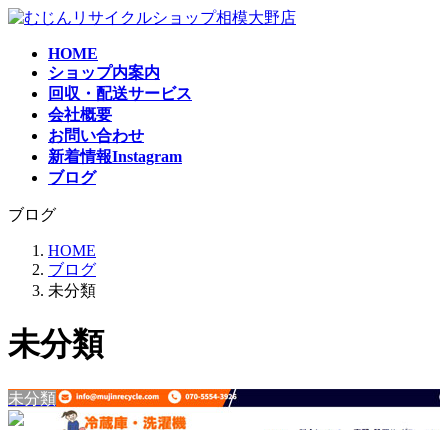
コ
ナ
ン
ビ
HOME
テ
ゲ
ショップ内案内
ン
ー
回収・配送サービス
ツ
シ
会社概要
へ
ョ
お問い合わせ
ス
ン
新着情報Instagram
キ
に
ブログ
ッ
移
プ
動
ブログ
HOME
ブログ
未分類
未分類
未分類